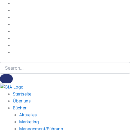
Der
Zum
Arbeitsmethodiker:
Inhalt
Jahrgang
springen
2006
(PDF-
Version)​​
Menge
Startseite
Über uns
Bücher
Aktuelles
Marketing
Management/Führung