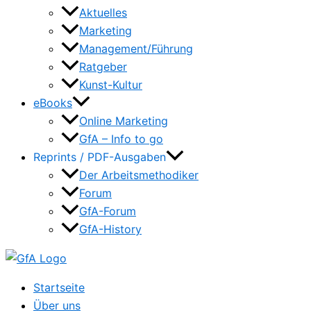
Aktuelles
Marketing
Management/Führung
Ratgeber
Kunst-Kultur
eBooks
Online Marketing
GfA – Info to go
Reprints / PDF-Ausgaben
Der Arbeitsmethodiker
Forum
GfA-Forum
GfA-History
Startseite
Über uns