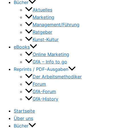
Bücher
Aktuelles
Marketing
Management/Führung
Ratgeber
Kunst-Kultur
eBooks
Online Marketing
GfA – Info to go
Reprints / PDF-Ausgaben
Der Arbeitsmethodiker
Forum
GfA-Forum
GfA-History
Startseite
Über uns
Bücher