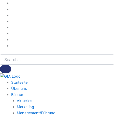
Der
Zum
Arbeitsmethodiker:
Inhalt
Jahrgang
springen
1975
(PDF-
Version)
Menge
Startseite
Über uns
Bücher
Aktuelles
Marketing
Management/Führung